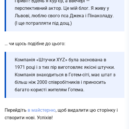
Привіт! Вдень я кур’єр, а ввечері —
перспективний актор. Це мій блог. Я живу у
Львові, люблю свого пса Джека і Пінаколаду.
(І ще потрапляти під дощ.)
… чи щось подібне до цього:
Компанія «Штучки XYZ» була заснована в
1971 році і з тих пір виготовляє якісні штучки.
Компанія знаходиться в Готем-сіті, має штат з
більш ніж 2000 співробітників і приносить
багато користі жителям Готема.
Перейдіть
в майстерню
, щоб видалити цю сторінку і
створити нові. Успіхів!