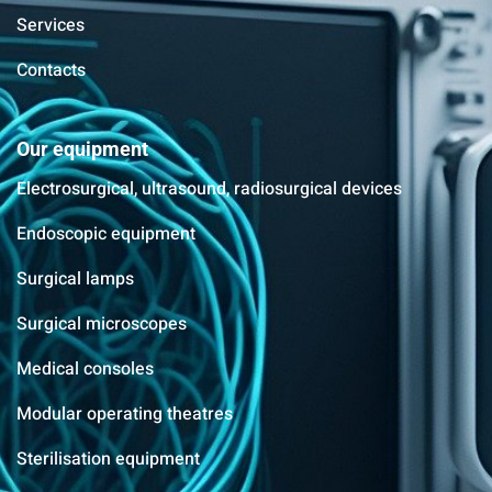
Services
Contacts
Our equipment
Electrosurgical, ultrasound, radiosurgical devices
Endoscopic equipment
Surgical lamps
Surgical microscopes
Medical consoles
Modular operating theatres
Sterilisation equipment