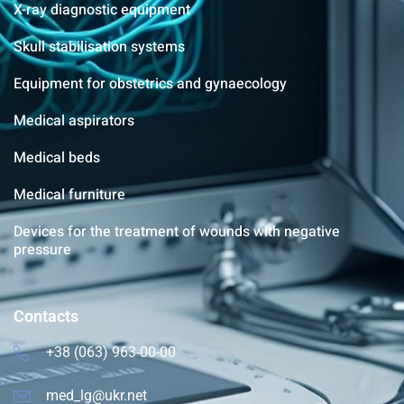
X-ray diagnostic equipment
Skull stabilisation systems
Equipment for obstetrics and gynaecology
Medical aspirators
Medical beds
Medical furniture
Devices for the treatment of wounds with negative
pressure
Contacts
+38 (063) 963-00-00
med_lg@ukr.net