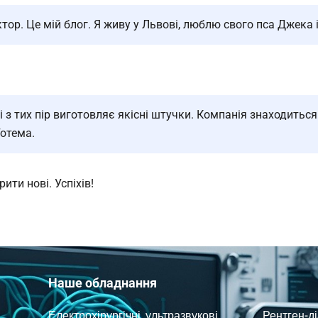
ктор. Це мій блог. Я живу у Львові, люблю свого пса Джека і
з тих пір виготовляє якісні штучки. Компанія знаходиться 
Готема.
ити нові. Успіхів!
Наше обладнання
Електрохірургічні, ультразвукові,
Рентген-д