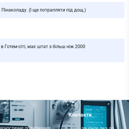
 Пінаколаду. (І ще потрапляти під дощ.)
в Готем-сіті, має штат з більш ніж 2000
Контакти
іагностичне обладнання