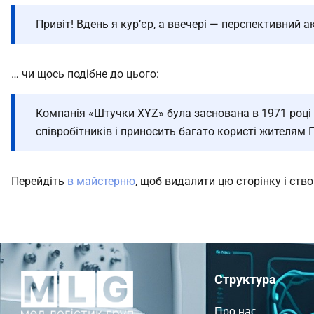
Привіт! Вдень я кур’єр, а ввечері — перспективний а
… чи щось подібне до цього:
Компанія «Штучки XYZ» була заснована в 1971 році і 
співробітників і приносить багато користі жителям 
Перейдіть
в майстерню
, щоб видалити цю сторінку і створ
Структура
Про нас