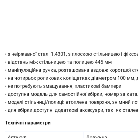
• з неіржавної сталі 1.4301, з плоскою стільницею і фік
• відстань між стільницею та полицею 445 мм
• маніпуляційна ручка, розташована вздовж коротшої ст
• на чотирьох роликових коліщатках діаметром 100 мм, 
• не потребують змащування, пластикові бампери
• доступна модель для самостійної збірки, номер за кат
• моделі стільниці/полиці: втоплена поверхня, знімний л
• для збірки доступні додаткові аксесуари, такі як сталев
Технічні параметри
Артикул
Довжина