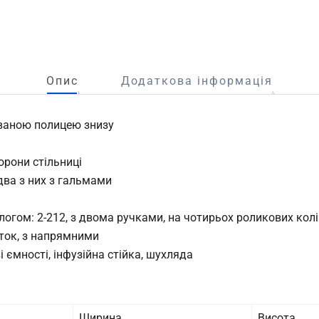
Опис
Додаткова інформація
сованою полицею знизу
орони стільниці
два з них з гальмами
алогом: 2-212, з двома ручками, на чотирьох роликових ко
оток, з напрямними
і ємності, інфузійна стійка, шухляда
Ширина
Висота