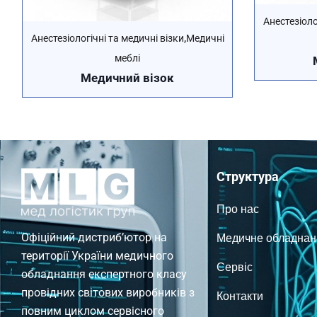
Анестезіоло
,
Анестезіологічні та медичні візки
Медичні
меблі
Медичний візок
Структура
Про нас
Медичне обладнан
Офіційний дистриб’ютор на
території України медичного
Сервіс
обладнання експертного класу
провідних світових виробників з
Контакти
повним циклом сервісного