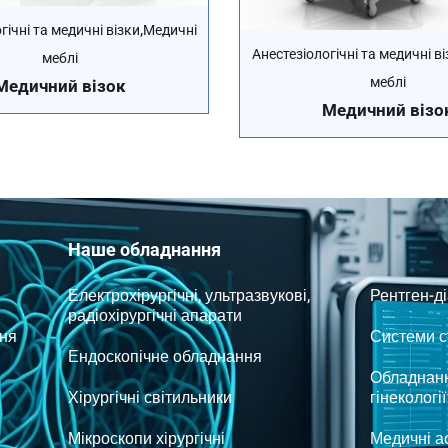
,
гічні та медичні візки
Медичні
Анестезіологічні та медичні ві
меблі
меблі
Медичний візок
Медичний візо
Наше обладнання
Електрохірургічні, ультразвукові,
Рентген-д
радіохірургічні апарати
ня
Системи ст
Ендоскопічне обладнання
Обладнанн
Хірургічні світильники
гінекології
Мікроскопи хірургічні
Медичні а