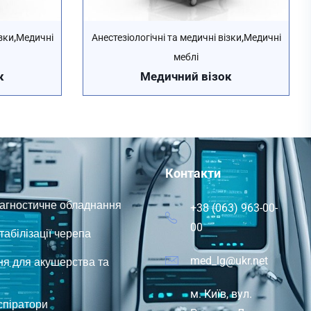
,
,
зки
Медичні
Анестезіологічні та медичні візки
Медичні
меблі
к
Медичний візок
Контакти
іагностичне обладнання
+38 (063) 963-00-
00
абілізації черепа
я для акушерства та
med_lg@ukr.net
м. Київ, вул.
спіратори