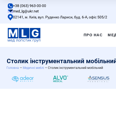
+38 (063) 963-00-00
med_lg@ukr.net
02141, м. Київ, вул. Руденко Лариси, буд. 6-А, офіс 505/2
ПРО НАС
МЕ
Столик інструментальний мобільни
Головна
—
Медичні меблі
— Столик інструментальний мобільний