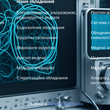
Наше обладнання
Електрохірургічні, ультразвукові,
Рентген-д
радіохірургічні апарати
ня
Системи ст
Ендоскопічне обладнання
Обладнанн
Хірургічні світильники
гінекології
Мікроскопи хірургічні
Медичні а
Консолі медичні
Медичні л
Модульні операційні
Медичні м
Стерилізаційне обладнання
Апарати д
негативни
Створено в
Karagez Web Studio