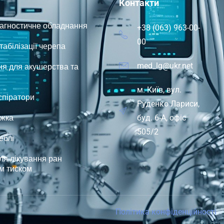
Контакти
іагностичне обладнання
+38 (063) 963-00-
00
абілізації черепа
я для акушерства та
med_lg@ukr.net
м. Київ, вул.
спіратори
Руденко Лариси,
іжка
буд. 6-А, офіс
505/2
еблі
ля лікування ран
м тиском
Політика конфіденційності