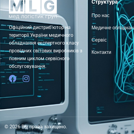
Структура
Про нас
Медичне обладнан
Офіційний дистриб’ютор на
території України медичного
Сервіс
обладнання експертного класу
провідних світових виробників з
Контакти
повним циклом сервісного
обслуговування.
© 2026 Всі права захищено.