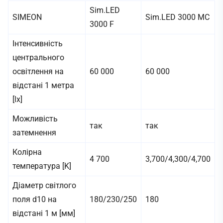
Sim.LED
SIMEON
Sim.LED 3000 MC
3000 F
Інтенсивність
центрального
освітлення на
60 000
60 000
відстані 1 метра
[lx]
Можливість
так
так
затемнення
Колірна
4 700
3,700/4,300/4,700
температура [K]
Діаметр світлого
поля d10 на
180/230/250
180
відстані 1 м [мм]