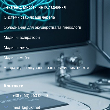
Рентген-діагностичне обладнання
Системи стабілізації черепа
Обладнання для акушерства та гінекології
Медичні аспіратори
Медичні ліжка
Медичні меблі
Апарати для лікування ран негативним тиском
Контакти
+38 (063) 963-00-00
med_lg@ukr.net