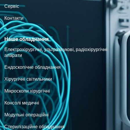
Сервіс
Контакти
Наше обладнання
Електрохірургічні, ультразвукові, радіохірургічні
апарати
Ендоскопічне обладнання
Хірургічні світильники
Мікроскопи хірургічні
Консолі медичні
Модульні операційні
Стерилізаційне обладнання