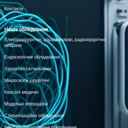
Контакти
Наше обладнання
Електрохірургічні, ультразвукові, радіохірургічні
апарати
Ендоскопічне обладнання
Хірургічні світильники
Мікроскопи хірургічні
Консолі медичні
Модульні операційні
Стерилізаційне обладнання
Рентген-діагностичне обладнання