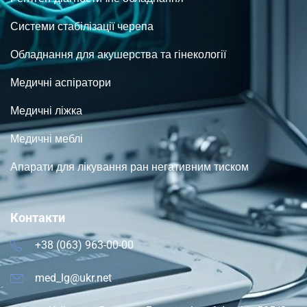
Системи стабілізації черепа
Обладнання для акушерства та гінекології
Медичні аспіратори
Медичні ліжка
Медичні меблі
Апарати для лікування ран негативним тиском
Контакти
+38 (063) 963-00-00
med_lg@ukr.net