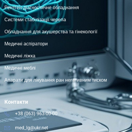
Рентген-діагностичне обладнання
Системи стабілізації черепа
Обладнання для акушерства та гінекології
Медичні аспіратори
Медичні ліжка
Медичні меблі
Апарати для лікування ран негативним тиском
Контакти
+38 (063) 963-00-00
med_lg@ukr.net