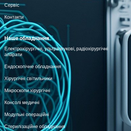
Сервіс
Контакти
Наше обладнання
Електрохірургічні, ультразвукові, радіохірургічні
апарати
Ендоскопічне обладнання
Хірургічні світильники
Мікроскопи хірургічні
Консолі медичні
Модульні операційні
Стерилізаційне обладнання