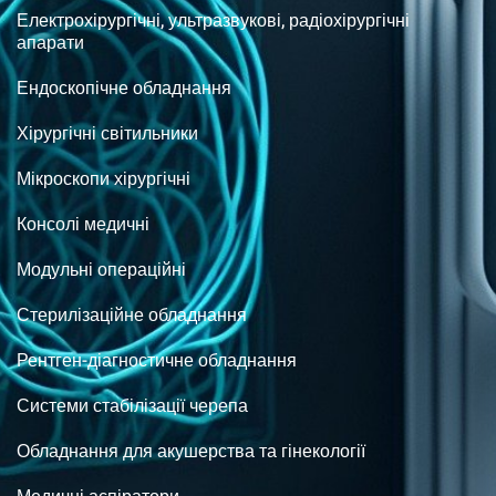
Електрохірургічні, ультразвукові, радіохірургічні
апарати
Ендоскопічне обладнання
Хірургічні світильники
Мікроскопи хірургічні
Консолі медичні
Модульні операційні
Стерилізаційне обладнання
Рентген-діагностичне обладнання
Системи стабілізації черепа
Обладнання для акушерства та гінекології