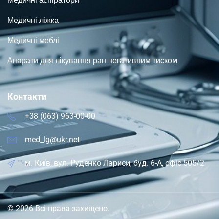
Медичні аспіратори
Медичні ліжка
Медичні меблі
Апарати для лікування ран негативним тиском
Контакти
+38 (063) 963-00-00
med_lg@ukr.net
м. Київ, вул. Руденко Лариси, буд. 6-А, офіс 505/2
© 2026 Всі права захищено.