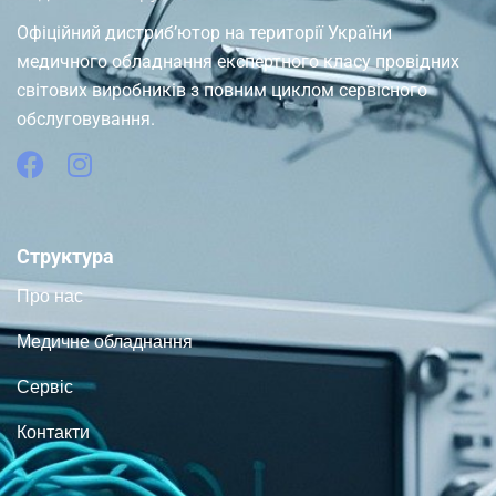
Офіційний дистриб’ютор на території України
медичного обладнання експертного класу провідних
світових виробників з повним циклом сервісного
обслуговування.
Структура
Про нас
Медичне обладнання
Сервіс
Контакти