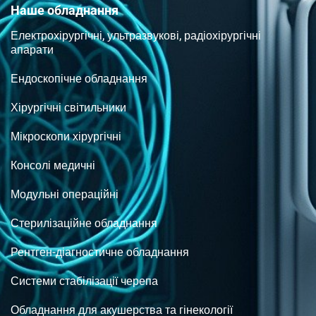
Наше обладнання
Електрохірургічні, ультразвукові, радіохірургічні
апарати
Ендоскопічне обладнання
Хірургічні світильники
Мікроскопи хірургічні
Консолі медичні
Модульні операційні
Стерилізаційне обладнання
Рентген-діагностичне обладнання
Системи стабілізації черепа
Обладнання для акушерства та гінекології