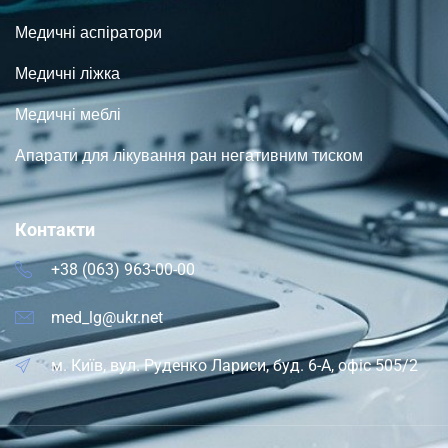
Медичні аспіратори
Медичні ліжка
Медичні меблі
Апарати для лікування ран негативним тиском
Контакти
+38 (063) 963-00-00
med_lg@ukr.net
м. Київ, вул. Руденко Лариси, буд. 6-А, офіс 505/2