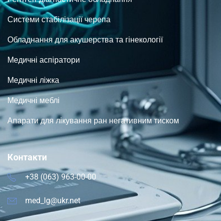
Системи стабілізації черепа
Обладнання для акушерства та гінекології
Медичні аспіратори
Медичні ліжка
Медичні меблі
Апарати для лікування ран негативним тиском
Контакти
+38 (063) 963-00-00
med_lg@ukr.net