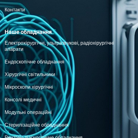
Контакти
Наше обладнання
Електрохірургічні, ультразвукові, радіохірургічні
апарати
Ендоскопічне обладнання
Хірургічні світильники
Мікроскопи хірургічні
Консолі медичні
Модульні операційні
Стерилізаційне обладнання
Рентген-діагностичне обладнання