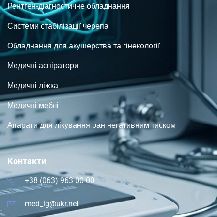
Рентген-діагностичне обладнання
Системи стабілізації черепа
Обладнання для акушерства та гінекології
Медичні аспіратори
Медичні ліжка
Медичні меблі
Апарати для лікування ран негативним тиском
Контакти
+38 (063) 963-00-00
med_lg@ukr.net