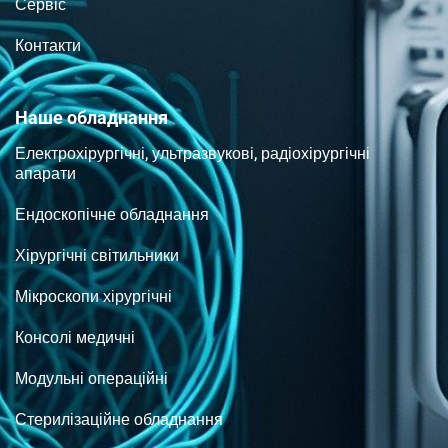
Сервіс
Контакти
Наше обладнання
Електрохірургічні, ультразвукові, радіохірургічні
апарати
Ендоскопічне обладнання
Хірургічні світильники
Мікроскопи хірургічні
Консолі медичні
Модульні операційні
Стерилізаційне обладнання