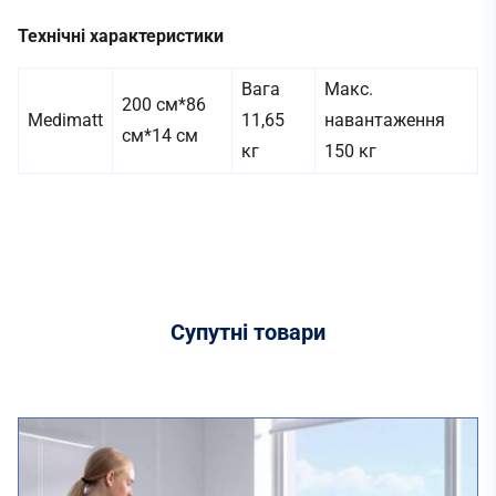
Технічні характеристики
Вага
Макс.
200 см*86
Medimatt
11,65
навантаження
см*14 см
кг
150 кг
Супутні
товари