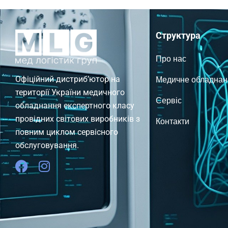
Структура
Про нас
Медичне обладнан
Офіційний дистриб’ютор на
території України медичного
Сервіс
обладнання експертного класу
провідних світових виробників з
Контакти
повним циклом сервісного
обслуговування.