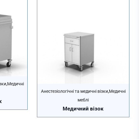
,
зки
Медичні
,
Анестезіологічні та медичні візки
Медичні
меблі
к
Медичний візок