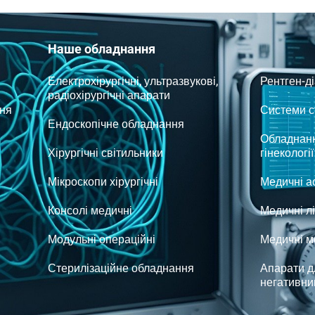
Наше обладнання
Електрохірургічні, ультразвукові,
Рентген-д
радіохірургічні апарати
ня
Системи ст
Ендоскопічне обладнання
Обладнанн
Хірургічні світильники
гінекології
Мікроскопи хірургічні
Медичні а
Консолі медичні
Медичні л
Модульні операційні
Медичні м
Стерилізаційне обладнання
Апарати д
негативни