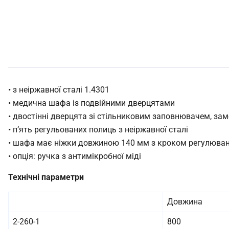
• з неіржавної сталі 1.4301
• медична шафа із подвійними дверцятами
• двостінні дверцята зі стільниковим заповнювачем, замо
• п’ять регульованих полиць з неіржавної сталі
• шафа має ніжки довжиною 140 мм з кроком регулюван
• опція: ручка з антимікробної міді
Технічні параметри
Довжина
2-260-1
800