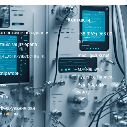
Контакти
іагностичне обладнання
+38 (063) 963-00-
00
абілізації черепа
я для акушерства та
med_lg@ukr.net
м. Київ, вул.
спіратори
Руденко Лариси,
іжка
буд. 6-А, офіс
505/2
еблі
ля лікування ран
м тиском