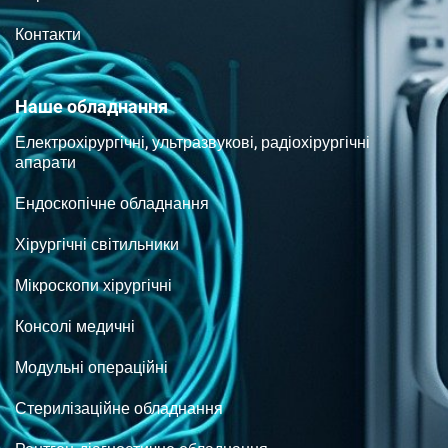
Контакти
Наше обладнання
Електрохірургічні, ультразвукові, радіохірургічні
апарати
Ендоскопічне обладнання
Хірургічні світильники
Мікроскопи хірургічні
Консолі медичні
Модульні операційні
Стерилізаційне обладнання