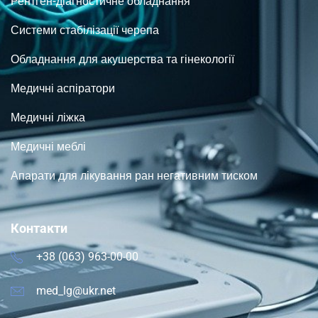
Рентген-діагностичне обладнання
Системи стабілізації черепа
Обладнання для акушерства та гінекології
Медичні аспіратори
Медичні ліжка
Медичні меблі
Апарати для лікування ран негативним тиском
Контакти
+38 (063) 963-00-00
med_lg@ukr.net