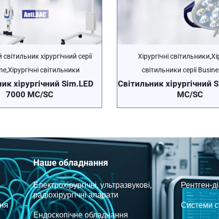
,
світильник хірургічний серії
Хірургічні світильники
Хі
,
ne
Хірургічні світильники
світильники серії Busine
ик хірургічний Sim.LED
Cвітильник хірургічний 
7000 MC/SC
MC/SC
Наше обладнання
Електрохірургічні, ультразвукові,
Рентген-д
радіохірургічні апарати
ня
Системи ст
Ендоскопічне обладнання