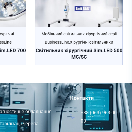
рургічні
Мобільний світильник хірургічний серії
,
ssLine
BusinessLine
Хірургічні світильники
Sim.LED 700
Cвітильник хірургічний Sim.LED 500
MC/SC
Контакти
іагностичне обладнання
+38 (063) 963-00-
00
абілізації черепа