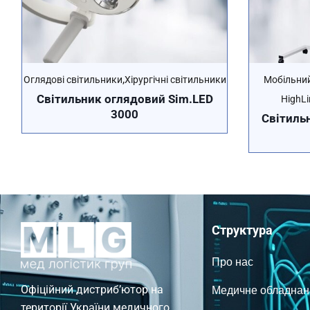
,
Оглядові світильники
Хірургічні світильники
Мобільний 
Cвітильник оглядовий Sim.LED
HighLi
3000
Cвітильн
Структура
Про нас
Медичне обладнан
Офіційний дистриб’ютор на
території України медичного