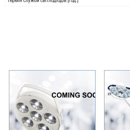
Термін служби світлодіодів [год.]