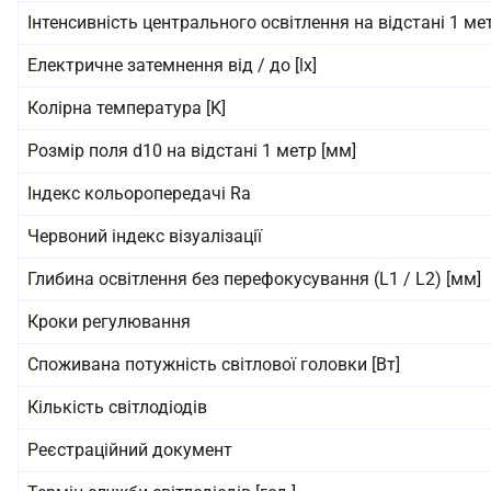
Інтенсивність центрального освітлення на відстані 1 метр
Електричне затемнення від / до [lx]
Колірна температура [K]
Розмір поля d10 на відстані 1 метр [мм]
Індекс кольоропередачі Ra
Червоний індекс візуалізації
Глибина освітлення без перефокусування (L1 / L2) [мм]
Кроки регулювання
Споживана потужність світлової головки [Вт]
Кількість світлодіодів
Реєстраційний документ