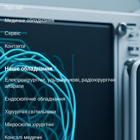
Про нас
Медичне обладнання
Сервіс
Контакти
Наше обладнання
Електрохірургічні, ультразвукові, радіохірургічні
апарати
Ендоскопічне обладнання
Хірургічні світильники
Мікроскопи хірургічні
Консолі медичні