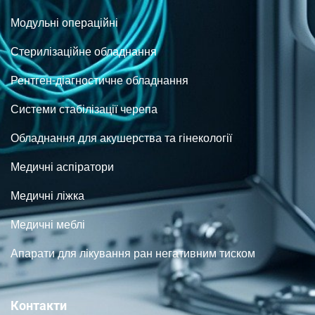
Модульні операційні
Стерилізаційне обладнання
Рентген-діагностичне обладнання
Системи стабілізації черепа
Обладнання для акушерства та гінекології
Медичні аспіратори
Медичні ліжка
Медичні меблі
Апарати для лікування ран негативним тиском
Контакти