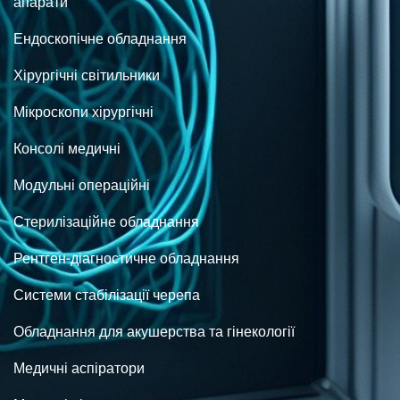
апарати
Ендоскопічне обладнання
Хірургічні світильники
Мікроскопи хірургічні
Консолі медичні
Модульні операційні
Стерилізаційне обладнання
Рентген-діагностичне обладнання
Системи стабілізації черепа
Обладнання для акушерства та гінекології
Медичні аспіратори