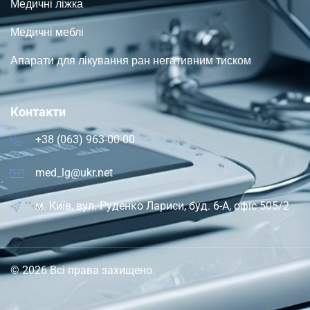
Медичні ліжка
Медичні меблі
Апарати для лікування ран негативним тиском
Контакти
+38 (063) 963-00-00
med_lg@ukr.net
м. Київ, вул. Руденко Лариси, буд. 6-А, офіс 505/2
© 2026 Всі права захищено.