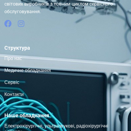
світових виробників з повним циклом сервісного
обслуговування.
Структура
Про нас
Медичне обладнання
Сервіс
Контакти
Наше обладнання
Електрохірургічні, ультразвукові, радіохірургічні